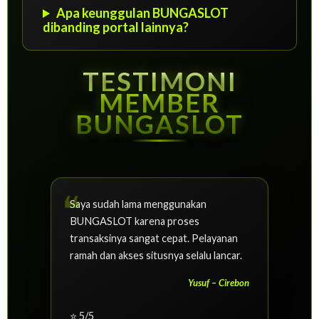
Apa keunggulan BUNGASLOT
dibanding portal lainnya?
TESTIMONI
MEMBER
BUNGASLOT
Saya sudah lama menggunakan
BUNGASLOT karena proses
transaksinya sangat cepat. Pelayanan
ramah dan akses situsnya selalu lancar.
Yusuf – Cirebon
⭐ 5/5