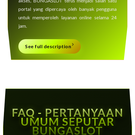
akses, BUNGASLOT terus menjadi salah satu
portal yang dipercaya oleh banyak pengguna
untuk memperoleh layanan online selama 24
jam.
See full description
FAQ - PERTANYAAN
UMUM SEPUTAR
BUNGASLOT