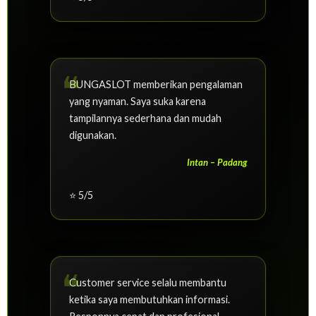
BUNGASLOT memberikan pengalaman
yang nyaman. Saya suka karena
tampilannya sederhana dan mudah
digunakan.
Intan – Padang
⭐ 5/5
Customer service selalu membantu
ketika saya membutuhkan informasi.