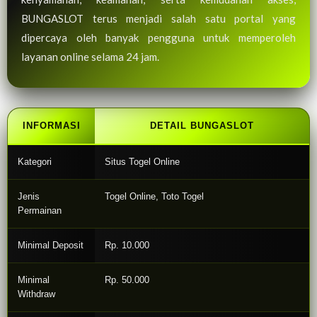
BUNGASLOT terus menjadi salah satu portal yang
dipercaya oleh banyak pengguna untuk memperoleh
layanan online selama 24 jam.
INFORMASI
DETAIL BUNGASLOT
Kategori
Situs Togel Online
Jenis
Togel Online, Toto Togel
Permainan
Minimal Deposit
Rp. 10.000
Minimal
Rp. 50.000
Withdraw