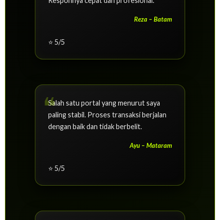
Responnya cepat dan profesional.
Reza – Batam
⭐ 5/5
Salah satu portal yang menurut saya
paling stabil. Proses transaksi berjalan
dengan baik dan tidak berbelit.
Ayu – Mataram
⭐ 5/5